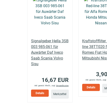
2.2 BlueHDi
CITROËN
JUMPER III Bus
140
2.2 BlueHDi
Signalgeber Hella 3SB
Kraftstofffilter
CITROËN
JUMPER III Bus
165
003 985-061 für
line 38TT020 f
Auwärter Daf Iveco
Romeo Fiat H
Saab Scania Volvo
Mitsubishi Ni
Sisu
3,9
16,67 EUR
inkl. gesetzl. MwSt., zzgl
CITROËN
JUMPER III Bus
2.2 HDi 100
inkl. gesetzl. MwSt., zzgl.
Versandkosten
Details
M
Details
Merkzettel