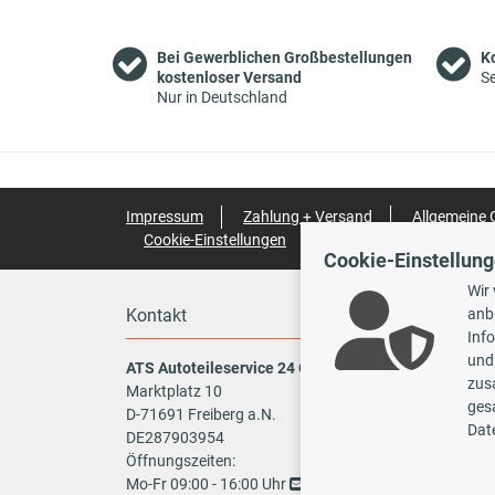
CITROËN
JUMPER III Bus
2.2 HDi 130
Bei Gewerblichen Großbestellungen
K
kostenloser Versand
Se
Nur in Deutschland
Impressum
Zahlung + Versand
Allgemeine
Cookie-Einstellungen
Barrierefreiheitserklärun
CITROËN
JUMPER III Bus
2.2 HDi 150
Cookie-Einstellun
Wir
Kontakt
Zahlun
anb
Inf
und
ATS Autoteileservice 24 GmbH
zus
Marktplatz 10
ges
D-71691 Freiberg a.N.
Vo
Dat
DE287903954
Öffnungszeiten:
CITROËN
JUMPER III Bus
3.0 HDi 155
TecDoc
Mo-Fr 09:00 - 16:00 Uhr