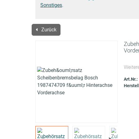
Sonstiges
.
Zurück
Zubeh
Vorde
Weiter
Art.Nr.:
Herstel