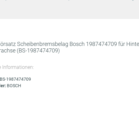
örsatz Scheibenbremsbelag Bosch 1987474709 für Hint
rachse
(BS-1987474709)
e Informationen:
BS-1987474709
ler:
BOSCH