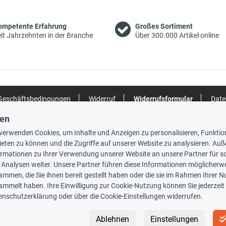
Nutzlast: für
erhöhte Nutzla
130 PS
2198 ccm
07/2011 -
3001 API
Einbauposition
ompetente Erfahrung
Großes Sortiment
Vorderachse
it Jahrzehnten in der Branche
Über 300.000 Artikel online
Baujahr bis:
12/2016
Nutzlast [kg]:
Bremssystem:
Brembo
Nutzlast: für
 Geschäftsbedingungen
Widerruf
Widerrufsformular
Date
erhöhte Nutzla
g
150 PS
2198 ccm
07/2011 -
3001 APJ
Einbauposition
gen
Vorderachse
Baujahr bis:
 verwenden Cookies, um Inhalte und Anzeigen zu personalisieren, Funktio
12/2016
gsarten
Versandarten
ieten zu können und die Zugriffe auf unserer Website zu analysieren. Au
Nutzlast [kg]:
ormationen zu Ihrer Verwendung unserer Website an unsere Partner für s
 Analysen weiter. Unsere Partner führen diese Informationen möglicherwe
Bremssystem:
ammen, die Sie ihnen bereit gestellt haben oder die sie im Rahmen Ihrer 
Brembo
Nutzlast: für
ammelt haben. Ihre Einwilligung zur Cookie-Nutzung können Sie jederzeit 
rauskasse
erhöhte Nutzla
enschutzerklärung oder über die Cookie-Einstellungen widerrufen.
3001 ANU
Einbauposition
157 PS
2999 ccm
07/2006 -
3001 AJM
Vorderachse
 INSIDE
Newsletter
Ablehnen
Einstellungen
3001 AJJ
Baujahr ab: