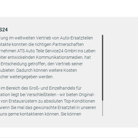
st
TS24
:
rung im weltweiten Vertrieb von Auto-Ersatzteilen
akte konnten die richtigen Partnerschaften
rnehmen ATS Auto Teile Service24 GmbH ins Leben
 1600
eiter entwickelnden Kommunikationsmedien, hat
Entscheidung getroffen, den Vertrieb seiner
zubieten. Dadurch können weitere Kosten
ucher weitergegeben werden.
 im Bereich des Groß- und Einzelhandels für
st
ion liegt bei Verschleißteilen - wir bieten Original-
:
e von Erstausrüstern zu absoluten Top-Konditionen
 wenn Sie mal das gewünschte Ersatzteil in unseren
 1600
e uns gerne kontaktieren können. Sie können
tzteil besorgen werden – zu garantiert günstigen