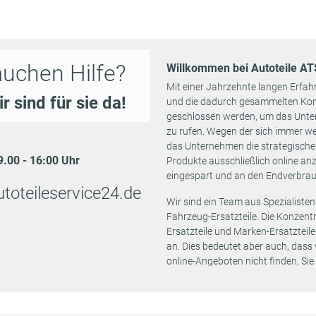
Bremssystem:
Brembo
Nutzlast: für
erhöhte Nutzla
auchen Hilfe?
07/2011 -
Willkommen bei Autoteile A
110 PS
2198 ccm
3001 APH
Einbauposition
12/2020
Vorderachse
Mit einer Jahrzehnte langen Erfah
r sind für sie da!
Baujahr bis:
und die dadurch gesammelten Kont
12/2016
geschlossen werden, um das Unte
Nutzlast [kg]:
zu rufen. Wegen der sich immer w
das Unternehmen die strategische 
Bremssystem:
09.00 - 16:00 Uhr
Produkte ausschließlich online an
Brembo
Baujahr ab:
eingespart und an den Endverbra
06/2006
toteileservice24.de
3001 AFM
Nutzlast: für
Wir sind ein Team aus Spezialisten
04/2006 -
3001 ANT
120 PS
2198 ccm
erhöhte Nutzla
Fahrzeug-Ersatzteile. Die Konzentrat
12/2016
3001 AEV
Einbauposition
3001 AEF
Ersatzteile und Marken-Ersatzteil
Vorderachse
an. Dies bedeutet aber auch, dass
Nutzlast [kg]:
online-Angeboten nicht finden, Si
Baujahr bis:
08/2015
versichert sein, dass wir Ihr Ersa
Preisen.
Bremssystem:
Brembo