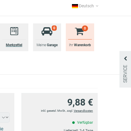
Deutsch
0
0
Merkzettel
Meine
Garage
Ihr
Warenkorb
SERVICE
9,88 €
inkl. gesetzl. MwSt., zzgl.
Versandkosten
Verfügbar
ie
Lieferzeit:
2-4 Tage