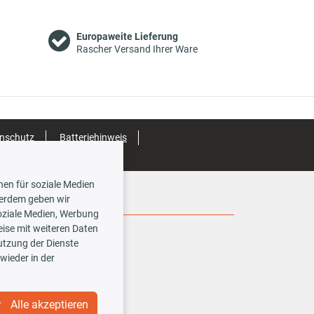
st
:
Europaweite Lieferung
Rascher Versand Ihrer Ware
 1600
nschutz
Batteriehinweis
st
:
nen für soziale Medien
Social Media
ßerdem geben wir
 1600
oziale Medien, Werbung
ise mit weiteren Daten
Nutzung der Dienste
wieder in der
st
:
Alle akzeptieren