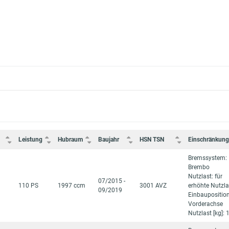
Leistung
Hubraum
Baujahr
HSN TSN
Einschränkun
Bremssystem:
Brembo
Nutzlast: für
07/2015 -
110 PS
1997 ccm
3001 AVZ
erhöhte Nutzla
09/2019
Einbauposition
Vorderachse
Nutzlast [kg]: