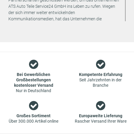
ATS Auto Teile Service24 GmbH ins Leben zu rufen. Wegen
der sich immer weiter entwickelnden
Kommunikationsmedien, hat das Unternehmen die
strategische Entscheidung getroffen, den Vertrieb seiner
Produkte ausschließlich online anzubieten. Dadurch können
weitere Kosten eingespart und an den Endverbraucher
weitergegeben werden.
Wir sind ein Team aus Spezialisten im Bereich des Groß- und
Einzelhandels für Fahrzeug-Ersatzteile. Die Konzentration
liegt bei Verschleißteilen - wir bieten Original-Ersatzteile und
Marken-Ersatzteile von Erstausrüstern zu absoluten Top-
Bei Gewerblichen
Kompetente Erfahrung
Großbestellungen
Seit Jahrzehnten in der
Konditionen an. Dies bedeutet aber auch, dass wenn Sie mal
kostenloser Versand
Branche
das gewünschte Ersatzteil in unseren online-Angeboten
Nur in Deutschland
nicht finden, Sie uns gerne kontaktieren können. Sie können
versichert sein, dass wir Ihr Ersatzteil besorgen werden – zu
garantiert günstigen Preisen.
Großes Sortiment
Europaweite Lieferung
Über 300.000 Artikel online
Rascher Versand Ihrer Ware