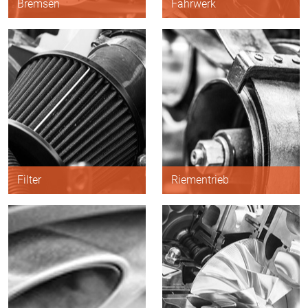
Bremsen
Fahrwerk
-
-
Scheibenbremsen
Federung/Dämpfung
Lenkung
-
Bremsanlage
Radantrieb
Alle Artikel anzeigen
Alle Artikel anzeigen
Filter
Riementrieb
-
-
Ölfilter
Innenraumfilter
Alle Artikel anzeigen
-
Luftfilter
Kraftstofffilter
Alle Artikel anzeigen