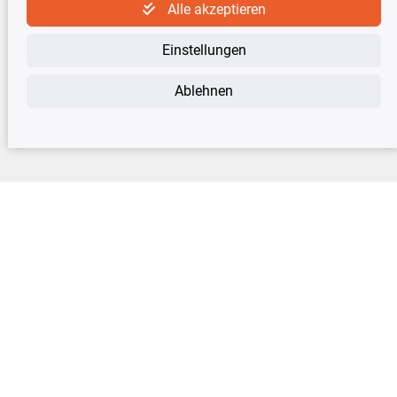
Alle akzeptieren
Newsletter
Einstellungen
Abonnieren Sie den kostenlosen Newsletter und verpassen Sie keine Neuigkeit
oder Aktion mehr!
Ablehnen