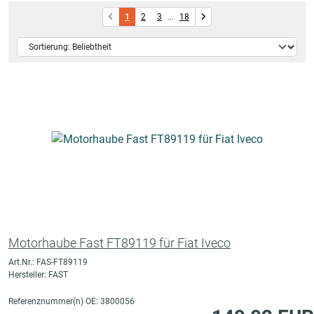
1
2
3
...
18
Motorhaube Fast FT89119 für Fiat Iveco
Art.Nr.: FAS-FT89119
Hersteller: FAST
Referenznummer(n) OE: 3800056