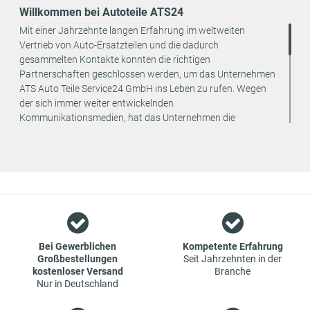
Willkommen bei Autoteile ATS24
Mit einer Jahrzehnte langen Erfahrung im weltweiten
Vertrieb von Auto-Ersatzteilen und die dadurch
gesammelten Kontakte konnten die richtigen
Partnerschaften geschlossen werden, um das Unternehmen
ATS Auto Teile Service24 GmbH ins Leben zu rufen. Wegen
der sich immer weiter entwickelnden
Kommunikationsmedien, hat das Unternehmen die
strategische Entscheidung getroffen, den Vertrieb seiner
Produkte ausschließlich online anzubieten. Dadurch können
weitere Kosten eingespart und an den Endverbraucher
weitergegeben werden.
Wir sind ein Team aus Spezialisten im Bereich des Groß- und
Einzelhandels für Fahrzeug-Ersatzteile. Die Konzentration
liegt bei Verschleißteilen - wir bieten Original-Ersatzteile und
Marken-Ersatzteile von Erstausrüstern zu absoluten Top-
Bei Gewerblichen
Kompetente Erfahrung
Großbestellungen
Seit Jahrzehnten in der
Konditionen an. Dies bedeutet aber auch, dass wenn Sie mal
kostenloser Versand
Branche
das gewünschte Ersatzteil in unseren online-Angeboten
Nur in Deutschland
nicht finden, Sie uns gerne kontaktieren können. Sie können
versichert sein, dass wir Ihr Ersatzteil besorgen werden – zu