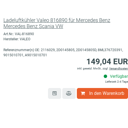
Ladeluftkühler Valeo 816890 für Mercedes Benz
Mercedes Benz Scania VW
Art.Nr.: VAL-816890
Hersteller: VALEO
Referenznummer(n) OE: 2116029, 2D0145805, 2D0145805D, 8ML376720391,
9015010701, A9015010701
149,04 EUR
inkl. gesetzl. MwSt., zzgl.
Versandkosten
Verfügbar
Lieferzeit: 2-4 Tage
In den Warenkorb