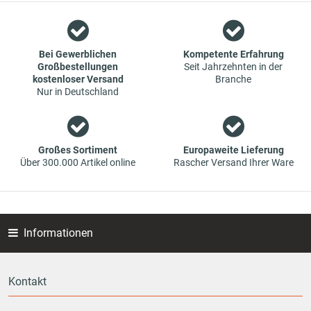
Wir sind ein Team aus Spezialisten im Bereich des Groß- und
Einzelhandels für Fahrzeug-Ersatzteile. Die Konzentration
liegt bei Verschleißteilen - wir bieten Original-Ersatzteile und
Marken-Ersatzteile von Erstausrüstern zu absoluten Top-
Bei Gewerblichen
Kompetente Erfahrung
Großbestellungen
Seit Jahrzehnten in der
Konditionen an. Dies bedeutet aber auch, dass wenn Sie mal
kostenloser Versand
Branche
das gewünschte Ersatzteil in unseren online-Angeboten
Nur in Deutschland
nicht finden, Sie uns gerne kontaktieren können. Sie können
versichert sein, dass wir Ihr Ersatzteil besorgen werden – zu
garantiert günstigen Preisen.
Großes Sortiment
Europaweite Lieferung
Über 300.000 Artikel online
Rascher Versand Ihrer Ware
Informationen
Kontakt