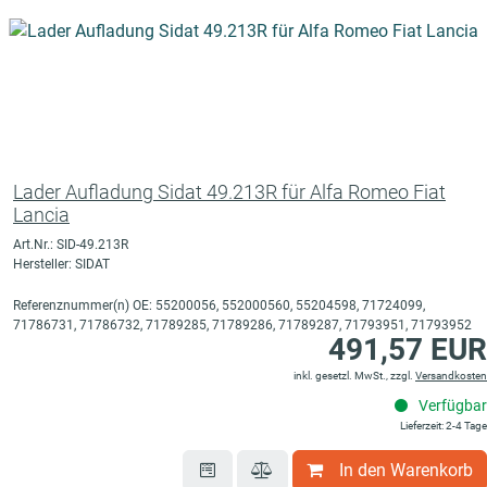
Lader Aufladung Sidat 49.213R für Alfa Romeo Fiat
Lancia
Art.Nr.: SID-49.213R
Hersteller: SIDAT
Referenznummer(n) OE: 55200056, 552000560, 55204598, 71724099,
71786731, 71786732, 71789285, 71789286, 71789287, 71793951, 71793952
491,57 EUR
inkl. gesetzl. MwSt., zzgl.
Versandkosten
Verfügbar
Lieferzeit: 2-4 Tage
In den Warenkorb