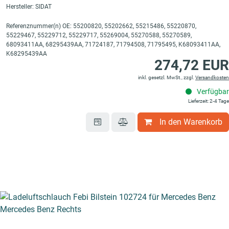
Hersteller: SIDAT
Referenznummer(n) OE: 55200820, 55202662, 55215486, 55220870,
55229467, 55229712, 55229717, 55269004, 55270588, 55270589,
68093411AA, 68295439AA, 71724187, 71794508, 71795495, K68093411AA,
K68295439AA
274,72 EUR
inkl. gesetzl. MwSt., zzgl.
Versandkosten
ysteme
Verfügbar
Lieferzeit: 2-4 Tage
In den Warenkorb