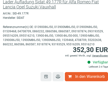
Lader Aufladung Sidat 49.177R für Alfa Romeo Fiat
Lancia Opel Suzuki Vauxhall
Art.Nr.: SID-49.177R
Hersteller: SIDAT
Referenznummer(n) OE: 01390086J50, 013900M86J50, 013900N86J50,
01539468, 04708709, 0860232, 0860586, 0860587, 093187874, 093193529,
095516209, 095516210, 13900-86J50, 13900-86J50-000, 13900-M86J50,
1390086J50, 13900M86J50, 13900N86J50, 1539468, 4708709, 55202638,
860232, 860586, 860587, 93187874, 93193529, 95516209, 95516210
352,30 EUR
inkl. gesetzl. MwSt., zzgl.
Versandkosten
Verfügbar
Lieferzeit: 2-4 Tage
In den Warenkorb