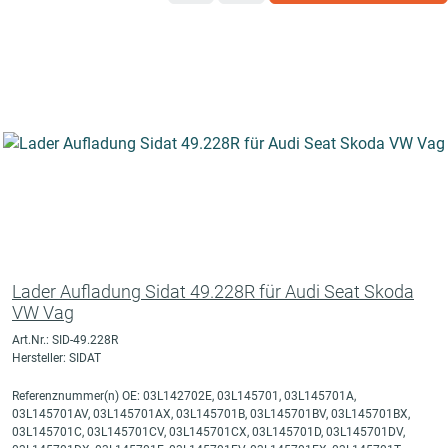
Lader Aufladung Sidat 49.228R für Audi Seat Skoda
VW Vag
Art.Nr.: SID-49.228R
Hersteller: SIDAT
Referenznummer(n) OE: 03L142702E, 03L145701, 03L145701A,
03L145701AV, 03L145701AX, 03L145701B, 03L145701BV, 03L145701BX,
03L145701C, 03L145701CV, 03L145701CX, 03L145701D, 03L145701DV,