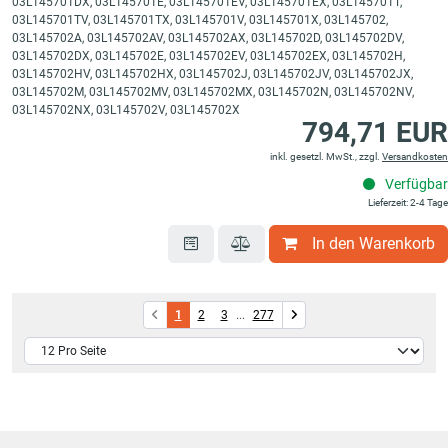
03L145701DX, 03L145701E, 03L145701EV, 03L145701EX, 03L145701T,
03L145701TV, 03L145701TX, 03L145701V, 03L145701X, 03L145702,
03L145702A, 03L145702AV, 03L145702AX, 03L145702D, 03L145702DV,
03L145702DX, 03L145702E, 03L145702EV, 03L145702EX, 03L145702H,
03L145702HV, 03L145702HX, 03L145702J, 03L145702JV, 03L145702JX,
03L145702M, 03L145702MV, 03L145702MX, 03L145702N, 03L145702NV,
03L145702NX, 03L145702V, 03L145702X
794,71 EUR
inkl. gesetzl. MwSt., zzgl.
Versandkosten
Verfügbar
Lieferzeit: 2-4 Tage
In den Warenkorb
1
2
3
...
277