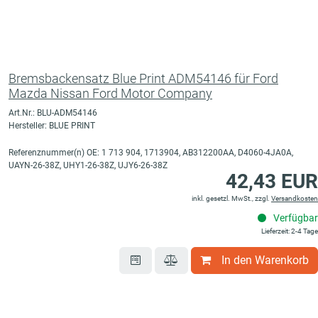
Bremsbackensatz Blue Print ADM54146 für Ford
Mazda Nissan Ford Motor Company
Art.Nr.: BLU-ADM54146
Hersteller: BLUE PRINT
Referenznummer(n) OE: 1 713 904, 1713904, AB312200AA, D4060-4JA0A,
UAYN-26-38Z, UHY1-26-38Z, UJY6-26-38Z
42,43 EUR
inkl. gesetzl. MwSt., zzgl.
Versandkosten
Verfügbar
Lieferzeit: 2-4 Tage
In den Warenkorb