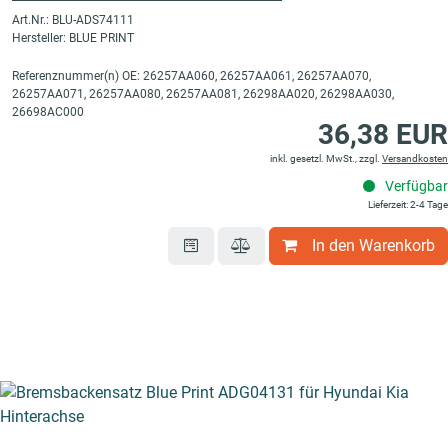
Art.Nr.: BLU-ADS74111
Hersteller: BLUE PRINT
Referenznummer(n) OE: 26257AA060, 26257AA061, 26257AA070,
26257AA071, 26257AA080, 26257AA081, 26298AA020, 26298AA030,
26698AC000
36,38 EUR
inkl. gesetzl. MwSt., zzgl.
Versandkosten
Verfügbar
Lieferzeit: 2-4 Tage
In den Warenkorb