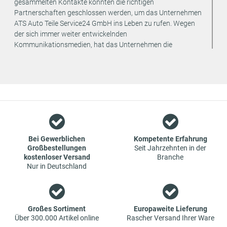
gesammelten Kontakte konnten die richtigen
Partnerschaften geschlossen werden, um das Unternehmen
ATS Auto Teile Service24 GmbH ins Leben zu rufen. Wegen
der sich immer weiter entwickelnden
Kommunikationsmedien, hat das Unternehmen die
strategische Entscheidung getroffen, den Vertrieb seiner
Produkte ausschließlich online anzubieten. Dadurch können
weitere Kosten eingespart und an den Endverbraucher
weitergegeben werden.
Wir sind ein Team aus Spezialisten im Bereich des Groß- und
Einzelhandels für Fahrzeug-Ersatzteile. Die Konzentration
liegt bei Verschleißteilen - wir bieten Original-Ersatzteile und
Marken-Ersatzteile von Erstausrüstern zu absoluten Top-
Bei Gewerblichen
Kompetente Erfahrung
Großbestellungen
Seit Jahrzehnten in der
Konditionen an. Dies bedeutet aber auch, dass wenn Sie mal
kostenloser Versand
Branche
das gewünschte Ersatzteil in unseren online-Angeboten
Nur in Deutschland
nicht finden, Sie uns gerne kontaktieren können. Sie können
versichert sein, dass wir Ihr Ersatzteil besorgen werden – zu
garantiert günstigen Preisen.
Großes Sortiment
Europaweite Lieferung
Über 300.000 Artikel online
Rascher Versand Ihrer Ware