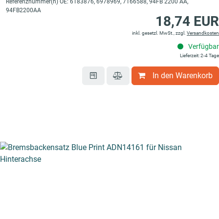
Referenznummer(n) OE: 6183876, 6978969, 7166588, 94FB 2200 AA,
94FB2200AA
18,74 EUR
inkl. gesetzl. MwSt., zzgl.
Versandkosten
Verfügbar
Lieferzeit: 2-4 Tage
In den Warenkorb