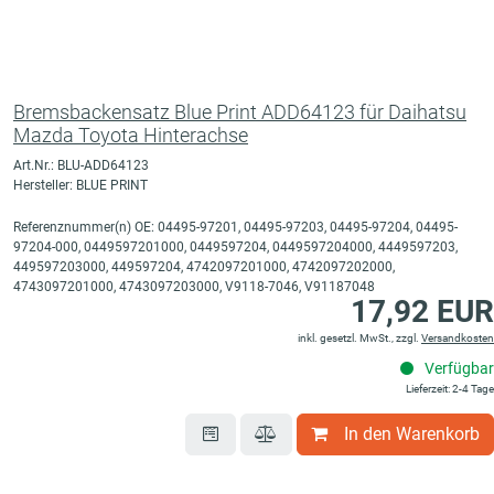
Bremsbackensatz Blue Print ADD64123 für Daihatsu
Mazda Toyota Hinterachse
Art.Nr.: BLU-ADD64123
Hersteller: BLUE PRINT
Referenznummer(n) OE: 04495-97201, 04495-97203, 04495-97204, 04495-
97204-000, 0449597201000, 0449597204, 0449597204000, 4449597203,
449597203000, 449597204, 4742097201000, 4742097202000,
4743097201000, 4743097203000, V9118-7046, V91187048
17,92 EUR
inkl. gesetzl. MwSt., zzgl.
Versandkosten
Verfügbar
Lieferzeit: 2-4 Tage
In den Warenkorb