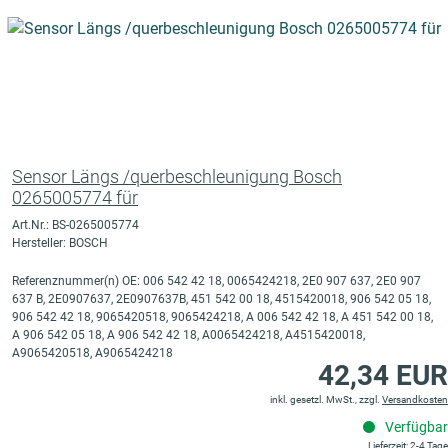
Sensor Längs /querbeschleunigung Bosch
0265005774 für
Art.Nr.: BS-0265005774
Hersteller: BOSCH
Referenznummer(n) OE: 006 542 42 18, 0065424218, 2E0 907 637, 2E0 907
637 B, 2E0907637, 2E0907637B, 451 542 00 18, 4515420018, 906 542 05 18,
906 542 42 18, 9065420518, 9065424218, A 006 542 42 18, A 451 542 00 18,
A 906 542 05 18, A 906 542 42 18, A0065424218, A4515420018,
A9065420518, A9065424218
42,34 EUR
inkl. gesetzl. MwSt., zzgl.
Versandkosten
Verfügbar
Lieferzeit: 2-4 Tage