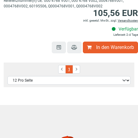
Referenznummer(n) OE: 000 4768 V001, 000 4768 V002, 0004768V001,
0004768V002, 60195506, Q0004768V001, Q0004768V002
105,56 EUR
inkl. gesetzl. MwSt., zzgl.
Versandkosten
Verfügbar
Lieferzeit: 2-4 Tage
In den Warenkorb
1