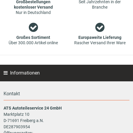
Großbestellungen
Seit Jahrzehnten in der
Konditionen an. Dies bedeutet aber auch, dass wenn Sie mal
kostenloser Versand
Branche
das gewünschte Ersatzteil in unseren online-Angeboten
Nur in Deutschland
nicht finden, Sie uns gerne kontaktieren können. Sie können
versichert sein, dass wir Ihr Ersatzteil besorgen werden – zu
garantiert günstigen Preisen.
Großes Sortiment
Europaweite Lieferung
Über 300.000 Artikel online
Rascher Versand Ihrer Ware
Informationen
Kontakt
ATS Autoteileservice 24 GmbH
Marktplatz 10
D-71691 Freiberg a.N.
DE287903954
Öffnungszeiten: