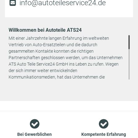
info@autoteileservice24.de
Willkommen bei Autoteile ATS24
Mit einer Jahrzehnte langen Erfahrung im weltweiten
Vertrieb von Auto-Ersatzteilen und die dadurch
gesammelten Kontakte konnten die richtigen
Partnerschaften geschlossen werden, um das Unternehmen
ATS Auto Teile Service24 GmbH ins Leben zu rufen. Wegen
der sich immer weiter entwickelnden
Kommunikationsmedien, hat das Unternehmen die
strategische Entscheidung getroffen, den Vertrieb seiner
Produkte ausschließlich online anzubieten. Dadurch können
weitere Kosten eingespart und an den Endverbraucher
weitergegeben werden.
Wir sind ein Team aus Spezialisten im Bereich des Groß- und
Einzelhandels für Fahrzeug-Ersatzteile. Die Konzentration
liegt bei Verschleißteilen - wir bieten Original-Ersatzteile und
Marken-Ersatzteile von Erstausrüstern zu absoluten Top-
Bei Gewerblichen
Kompetente Erfahrung