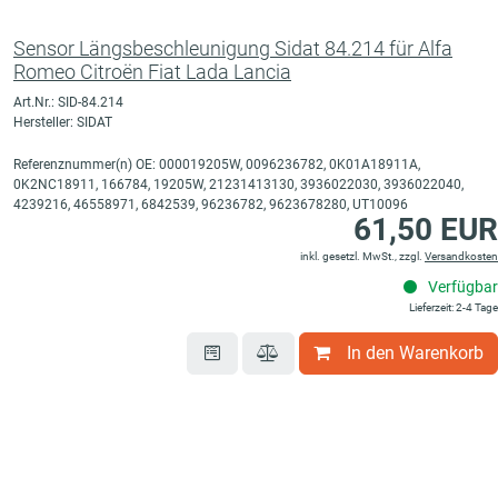
Sensor Längsbeschleunigung Sidat 84.214 für Alfa
Romeo Citroën Fiat Lada Lancia
Art.Nr.: SID-84.214
Hersteller: SIDAT
Referenznummer(n) OE: 000019205W, 0096236782, 0K01A18911A,
0K2NC18911, 166784, 19205W, 21231413130, 3936022030, 3936022040,
4239216, 46558971, 6842539, 96236782, 9623678280, UT10096
61,50 EUR
inkl. gesetzl. MwSt., zzgl.
Versandkosten
Verfügbar
Lieferzeit: 2-4 Tage
In den Warenkorb