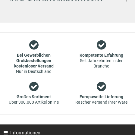
strategische Entscheidung getroffen, den Vertrieb seiner
Produkte ausschließlich online anzubieten. Dadurch können
weitere Kosten eingespart und an den Endverbraucher
weitergegeben werden.
Wir sind ein Team aus Spezialisten im Bereich des Groß- und
Einzelhandels für Fahrzeug-Ersatzteile. Die Konzentration
liegt bei Verschleißteilen - wir bieten Original-Ersatzteile und
Marken-Ersatzteile von Erstausrüstern zu absoluten Top-
Bei Gewerblichen
Kompetente Erfahrung
Großbestellungen
Seit Jahrzehnten in der
Konditionen an. Dies bedeutet aber auch, dass wenn Sie mal
kostenloser Versand
Branche
das gewünschte Ersatzteil in unseren online-Angeboten
Nur in Deutschland
nicht finden, Sie uns gerne kontaktieren können. Sie können
versichert sein, dass wir Ihr Ersatzteil besorgen werden – zu
garantiert günstigen Preisen.
Großes Sortiment
Europaweite Lieferung
Über 300.000 Artikel online
Rascher Versand Ihrer Ware
Informationen