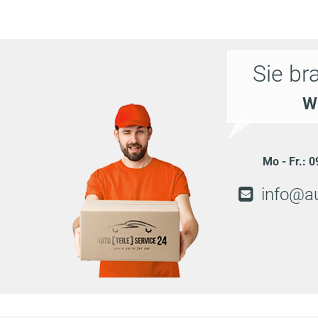
CITROËN
AX (ZA-_)
15 D
54 PS
CITROËN
BX (XB-_)
1.8 D
60 PS
Sie br
Wi
CITROËN
BX (XB-_)
11
55 PS
CITROËN
BX (XB-_)
14
75 PS
Mo - Fr.: 
CITROËN
BX (XB-_)
14
64 PS
info@au
CITROËN
BX (XB-_)
14 E
61 PS
CITROËN
BX (XB-_)
14 E
67 PS
CITROËN
BX (XB-_)
14 E
72 PS