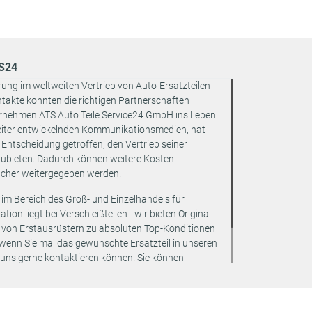
TS24
rung im weltweiten Vertrieb von Auto-Ersatzteilen
akte konnten die richtigen Partnerschaften
rnehmen ATS Auto Teile Service24 GmbH ins Leben
eiter entwickelnden Kommunikationsmedien, hat
Entscheidung getroffen, den Vertrieb seiner
zubieten. Dadurch können weitere Kosten
ucher weitergegeben werden.
 im Bereich des Groß- und Einzelhandels für
ion liegt bei Verschleißteilen - wir bieten Original-
e von Erstausrüstern zu absoluten Top-Konditionen
 wenn Sie mal das gewünschte Ersatzteil in unseren
e uns gerne kontaktieren können. Sie können
tzteil besorgen werden – zu garantiert günstigen