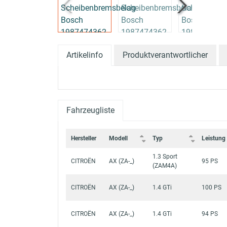
Artikelinfo
Produktverantwortlicher
Fahrzeugliste
Hersteller
Modell
Typ
Leistung
1.3 Sport
CITROËN
AX (ZA-_)
95 PS
(ZAM4A)
CITROËN
AX (ZA-_)
1.4 GTi
100 PS
CITROËN
AX (ZA-_)
1.4 GTi
94 PS