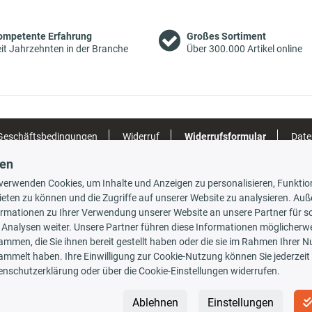
02/1993
Baujahr bis: 06/1988
04/1983 -
Bremssystem: Bendix
ompetente Erfahrung
Großes Sortiment
1360 ccm
3001 411
07/1989
Einbauposition: Vorderachse
it Jahrzehnten in der Branche
Über 300.000 Artikel online
10/1987 -
Bremssystem: Bendix
1580 ccm
05/1992
Einbauposition: Vorderachse
10/1982 -
Bremssystem: Bendix
1580 ccm
3001 497
12/1992
Einbauposition: Vorderachse
 Geschäftsbedingungen
Widerruf
Widerrufsformular
Date
Bremssystem: Bendix
10/1982 -
3001 413
g
1580 ccm
Baujahr ab: 07/1984
06/1988
3001 408
gen
Einbauposition: Vorderachse
 verwenden Cookies, um Inhalte und Anzeigen zu personalisieren, Funktio
07/1985 -
Bremssystem: Bendix
1580 ccm
3001 429
gsarten
Versandarten
ieten zu können und die Zugriffe auf unserer Website zu analysieren. Au
02/1993
Einbauposition: Vorderachse
ormationen zu Ihrer Verwendung unserer Website an unsere Partner für s
Bremssystem: Bendix
 Analysen weiter. Unsere Partner führen diese Informationen möglicherwe
01/1987 -
1580 ccm
3001 468
Baujahr ab: 03/1987
ammen, die Sie ihnen bereit gestellt haben oder die sie im Rahmen Ihrer 
02/1993
Einbauposition: Vorderachse
ammelt haben. Ihre Einwilligung zur Cookie-Nutzung können Sie jederzeit 
rauskasse
enschutzerklärung oder über die Cookie-Einstellungen widerrufen.
03/1986 -
Bremssystem: Bendix
1580 ccm
3001 442
02/1993
Einbauposition: Vorderachse
 INSIDE
Newsletter
Ablehnen
Einstellungen
05/1989 -
3001 487
Bremssystem: Bendix