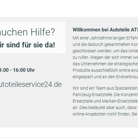
08/1994 -
Bremssystem: Bendix
1527 ccm
3001 270
12/1997
Einbauposition: Vorderachse
10/1985 -
Bremssystem: Bendix
1769 ccm
3001 432
auchen Hilfe?
Willkommen bei Autoteile A
09/1993
Einbauposition: Vorderachse
Mit einer Jahrzehnte langen Erfah
Baujahr bis: 06/1991
10/1988 -
r sind für sie da!
und die dadurch gesammelten Kont
1124 ccm
Bremssystem: Bendix
06/1992
geschlossen werden, um das Unte
Einbauposition: Vorderachse
zu rufen. Wegen der sich immer w
01/1989 -
Bremssystem: Bendix
das Unternehmen die strategische 
1360 ccm
3001 479
02/1993
Einbauposition: Vorderachse
09.00 - 16:00 Uhr
Produkte ausschließlich online an
eingespart und an den Endverbra
01/1989 -
Bremssystem: Bendix
1360 ccm
3001 477
toteileservice24.de
12/1989
Einbauposition: Vorderachse
Wir sind ein Team aus Spezialisten
10/1982 -
3001 410
Bremssystem: Bendix
Fahrzeug-Ersatzteile. Die Konzentrat
1360 ccm
06/1988
3001 406
Einbauposition: Vorderachse
Ersatzteile und Marken-Ersatzteil
an. Dies bedeutet aber auch, dass
Bremssystem: Bendix
09/1985 -
online-Angeboten nicht finden, Si
1360 ccm
3001 431
Einbauposition: Vorderachse
02/1993
versichert sein, dass wir Ihr Ersa
Baujahr bis: 06/1988
Preisen.
Bremssystem: Bendix
04/1983 -
1360 ccm
3001 407
Einbauposition: Vorderachse