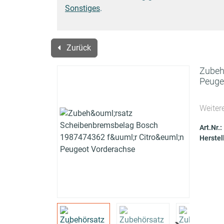
Sonstiges
.
Zurück
Zubeh
Peuge
Weiter
Art.Nr.:
Herstel