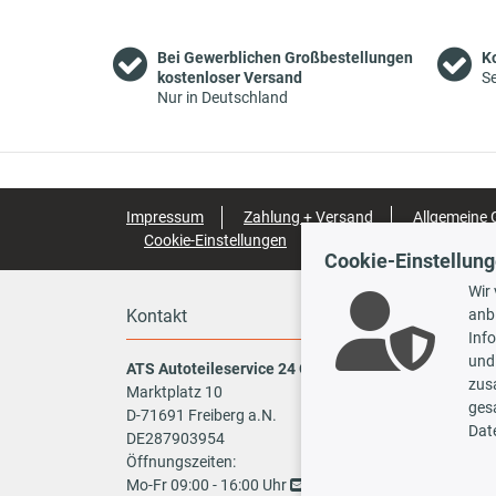
Bei Gewerblichen Großbestellungen
K
CITROËN
BX (XB-_)
14 E
71 PS
kostenloser Versand
Se
Nur in Deutschland
CITROËN
BX (XB-_)
15
80 PS
CITROËN
BX (XB-_)
16
92 PS
Impressum
Zahlung + Versand
Allgemeine
Cookie-Einstellungen
Barrierefreiheitserklärun
CITROËN
BX (XB-_)
16
90 PS
Cookie-Einstellun
Wir
CITROËN
BX (XB-_)
16
87 PS
Kontakt
Zahlun
anb
Inf
und
ATS Autoteileservice 24 GmbH
CITROËN
BX (XB-_)
16
72 PS
zus
Marktplatz 10
ges
D-71691 Freiberg a.N.
Vo
Dat
DE287903954
CITROËN
BX (XB-_)
16 (XB180Z)
103 PS
Öffnungszeiten:
TecDoc
Mo-Fr 09:00 - 16:00 Uhr