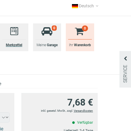
Deutsch
0
0
Merkzettel
Meine
Garage
Ihr
Warenkorb
SERVICE
e
7,68 €
inkl. gesetzl. MwSt., zzgl.
Versandkosten
Verfügbar
ie
Lieferzeit:
2-4 Tage