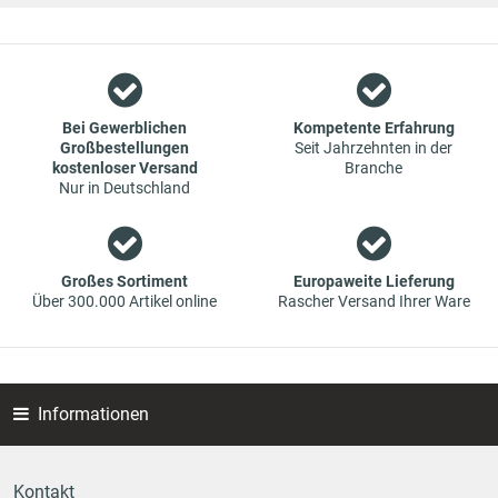
weitergegeben werden.
Wir sind ein Team aus Spezialisten im Bereich des Groß- und
Einzelhandels für Fahrzeug-Ersatzteile. Die Konzentration
liegt bei Verschleißteilen - wir bieten Original-Ersatzteile und
Marken-Ersatzteile von Erstausrüstern zu absoluten Top-
Bei Gewerblichen
Kompetente Erfahrung
Großbestellungen
Seit Jahrzehnten in der
Konditionen an. Dies bedeutet aber auch, dass wenn Sie mal
kostenloser Versand
Branche
das gewünschte Ersatzteil in unseren online-Angeboten
Nur in Deutschland
nicht finden, Sie uns gerne kontaktieren können. Sie können
versichert sein, dass wir Ihr Ersatzteil besorgen werden – zu
garantiert günstigen Preisen.
Großes Sortiment
Europaweite Lieferung
Über 300.000 Artikel online
Rascher Versand Ihrer Ware
Informationen
Kontakt