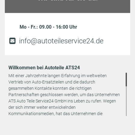
Mo - Fr.: 09.00 - 16:00 Uhr
info@autoteileservice24.de
Willkommen bei Autoteile ATS24
Mit einer Jahrzehnte langen Erfahrung im weltweiten
Vertrieb von Auto-Ersatzteilen und die dadurch
gesammelten Kontakte konnten die richtigen
Partnerschaften geschlossen werden, um das Unternehmen
ATS Auto Teile Service24 GmbH ins Leben zu rufen. Wegen
der sich immer weiter entwickelnden
Kommunikationsmedien, hat das Unternehmen die
strategische Entscheidung getroffen, den Vertrieb seiner
Produkte ausschließlich online anzubieten. Dadurch können
weitere Kosten eingespart und an den Endverbraucher