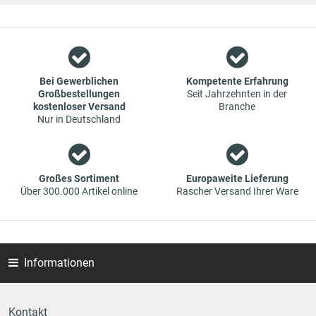
weitergegeben werden.
Wir sind ein Team aus Spezialisten im Bereich des Groß- und
Einzelhandels für Fahrzeug-Ersatzteile. Die Konzentration
liegt bei Verschleißteilen - wir bieten Original-Ersatzteile und
Marken-Ersatzteile von Erstausrüstern zu absoluten Top-
Bei Gewerblichen
Kompetente Erfahrung
Großbestellungen
Seit Jahrzehnten in der
Konditionen an. Dies bedeutet aber auch, dass wenn Sie mal
kostenloser Versand
Branche
das gewünschte Ersatzteil in unseren online-Angeboten
Nur in Deutschland
nicht finden, Sie uns gerne kontaktieren können. Sie können
versichert sein, dass wir Ihr Ersatzteil besorgen werden – zu
garantiert günstigen Preisen.
Großes Sortiment
Europaweite Lieferung
Über 300.000 Artikel online
Rascher Versand Ihrer Ware
Informationen
Kontakt