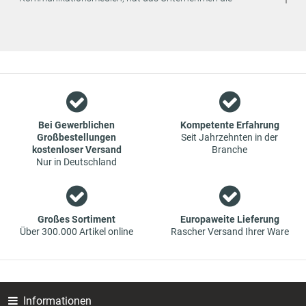
strategische Entscheidung getroffen, den Vertrieb seiner
Produkte ausschließlich online anzubieten. Dadurch können
weitere Kosten eingespart und an den Endverbraucher
weitergegeben werden.
Wir sind ein Team aus Spezialisten im Bereich des Groß- und
Einzelhandels für Fahrzeug-Ersatzteile. Die Konzentration
liegt bei Verschleißteilen - wir bieten Original-Ersatzteile und
Marken-Ersatzteile von Erstausrüstern zu absoluten Top-
Bei Gewerblichen
Kompetente Erfahrung
Großbestellungen
Seit Jahrzehnten in der
Konditionen an. Dies bedeutet aber auch, dass wenn Sie mal
kostenloser Versand
Branche
das gewünschte Ersatzteil in unseren online-Angeboten
Nur in Deutschland
nicht finden, Sie uns gerne kontaktieren können. Sie können
versichert sein, dass wir Ihr Ersatzteil besorgen werden – zu
garantiert günstigen Preisen.
Großes Sortiment
Europaweite Lieferung
Über 300.000 Artikel online
Rascher Versand Ihrer Ware
Informationen