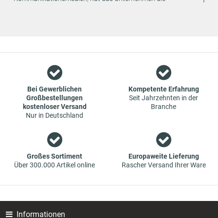
strategische Entscheidung getroffen, den Vertrieb seiner
Produkte ausschließlich online anzubieten. Dadurch können
weitere Kosten eingespart und an den Endverbraucher
weitergegeben werden.
Wir sind ein Team aus Spezialisten im Bereich des Groß- und
Einzelhandels für Fahrzeug-Ersatzteile. Die Konzentration
liegt bei Verschleißteilen - wir bieten Original-Ersatzteile und
Marken-Ersatzteile von Erstausrüstern zu absoluten Top-
Bei Gewerblichen
Kompetente Erfahrung
Großbestellungen
Seit Jahrzehnten in der
Konditionen an. Dies bedeutet aber auch, dass wenn Sie mal
kostenloser Versand
Branche
das gewünschte Ersatzteil in unseren online-Angeboten
Nur in Deutschland
nicht finden, Sie uns gerne kontaktieren können. Sie können
versichert sein, dass wir Ihr Ersatzteil besorgen werden – zu
garantiert günstigen Preisen.
Großes Sortiment
Europaweite Lieferung
Über 300.000 Artikel online
Rascher Versand Ihrer Ware
Informationen