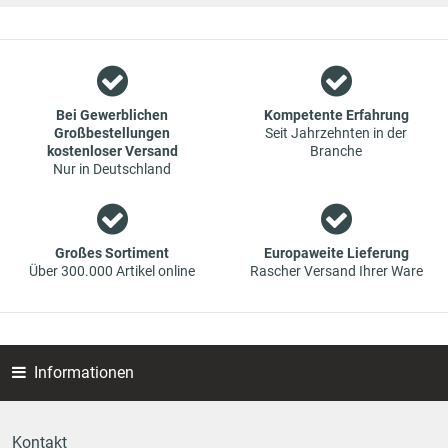
weitergegeben werden.
Wir sind ein Team aus Spezialisten im Bereich des Groß- und
Einzelhandels für Fahrzeug-Ersatzteile. Die Konzentration
liegt bei Verschleißteilen - wir bieten Original-Ersatzteile und
Marken-Ersatzteile von Erstausrüstern zu absoluten Top-
Bei Gewerblichen
Kompetente Erfahrung
Großbestellungen
Seit Jahrzehnten in der
Konditionen an. Dies bedeutet aber auch, dass wenn Sie mal
kostenloser Versand
Branche
das gewünschte Ersatzteil in unseren online-Angeboten
Nur in Deutschland
nicht finden, Sie uns gerne kontaktieren können. Sie können
versichert sein, dass wir Ihr Ersatzteil besorgen werden – zu
garantiert günstigen Preisen.
Großes Sortiment
Europaweite Lieferung
Über 300.000 Artikel online
Rascher Versand Ihrer Ware
Informationen
Kontakt