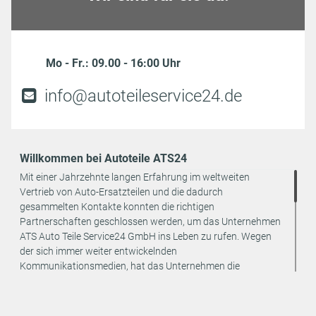
Mo - Fr.: 09.00 - 16:00 Uhr
info@autoteileservice24.de
Willkommen bei Autoteile ATS24
Mit einer Jahrzehnte langen Erfahrung im weltweiten
Vertrieb von Auto-Ersatzteilen und die dadurch
gesammelten Kontakte konnten die richtigen
Partnerschaften geschlossen werden, um das Unternehmen
ATS Auto Teile Service24 GmbH ins Leben zu rufen. Wegen
der sich immer weiter entwickelnden
Kommunikationsmedien, hat das Unternehmen die
strategische Entscheidung getroffen, den Vertrieb seiner
Produkte ausschließlich online anzubieten. Dadurch können
weitere Kosten eingespart und an den Endverbraucher