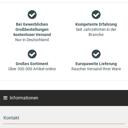
Wir sind ein Team aus Spezialisten im Bereich des Groß- und
Einzelhandels für Fahrzeug-Ersatzteile. Die Konzentration
liegt bei Verschleißteilen - wir bieten Original-Ersatzteile und
Marken-Ersatzteile von Erstausrüstern zu absoluten Top-
Bei Gewerblichen
Kompetente Erfahrung
Großbestellungen
Seit Jahrzehnten in der
Konditionen an. Dies bedeutet aber auch, dass wenn Sie mal
kostenloser Versand
Branche
das gewünschte Ersatzteil in unseren online-Angeboten
Nur in Deutschland
nicht finden, Sie uns gerne kontaktieren können. Sie können
versichert sein, dass wir Ihr Ersatzteil besorgen werden – zu
garantiert günstigen Preisen.
Großes Sortiment
Europaweite Lieferung
Über 300.000 Artikel online
Rascher Versand Ihrer Ware
Informationen
Kontakt