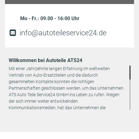
Mo - Fr.: 09.00 - 16:00 Uhr
info@autoteileservice24.de
Willkommen bei Autoteile ATS24
Mit einer Jahrzehnte langen Erfahrung im weltweiten
Vertrieb von Auto-Ersatzteilen und die dadurch
gesammelten Kontakte konnten die richtigen
Partnerschaften geschlossen werden, um das Unternehmen
ATS Auto Teile Service24 GmbH ins Leben zu rufen. Wegen
der sich immer weiter entwickelnden
Kommunikationsmedien, hat das Unternehmen die
strategische Entscheidung getroffen, den Vertrieb seiner
Produkte ausschließlich online anzubieten. Dadurch können
weitere Kosten eingespart und an den Endverbraucher
weitergegeben werden.