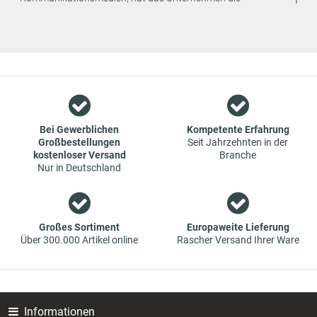
strategische Entscheidung getroffen, den Vertrieb seiner
Produkte ausschließlich online anzubieten. Dadurch können
weitere Kosten eingespart und an den Endverbraucher
weitergegeben werden.
Wir sind ein Team aus Spezialisten im Bereich des Groß- und
Einzelhandels für Fahrzeug-Ersatzteile. Die Konzentration
liegt bei Verschleißteilen - wir bieten Original-Ersatzteile und
Marken-Ersatzteile von Erstausrüstern zu absoluten Top-
Bei Gewerblichen
Kompetente Erfahrung
Großbestellungen
Seit Jahrzehnten in der
Konditionen an. Dies bedeutet aber auch, dass wenn Sie mal
kostenloser Versand
Branche
das gewünschte Ersatzteil in unseren online-Angeboten
Nur in Deutschland
nicht finden, Sie uns gerne kontaktieren können. Sie können
versichert sein, dass wir Ihr Ersatzteil besorgen werden – zu
garantiert günstigen Preisen.
Großes Sortiment
Europaweite Lieferung
Über 300.000 Artikel online
Rascher Versand Ihrer Ware
Informationen