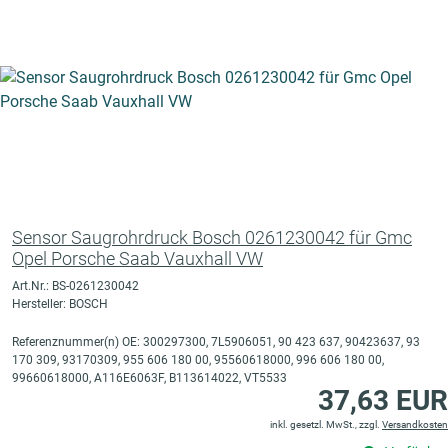
Sensor Saugrohrdruck Bosch 0261230042 für Gmc
Opel Porsche Saab Vauxhall VW
Art.Nr.: BS-0261230042
Hersteller: BOSCH
Referenznummer(n) OE: 300297300, 7L5906051, 90 423 637, 90423637, 93
170 309, 93170309, 955 606 180 00, 95560618000, 996 606 180 00,
99660618000, A116E6063F, B113614022, VT5533
37,63 EUR
inkl. gesetzl. MwSt., zzgl.
Versandkosten