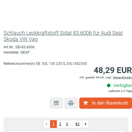
Schlauch Leckkraftstoff Sidat 83.6006 für Audi Seat
Skoda VW Vag
Art.Nr.: SID-83.6006
Hersteller: SIDAT
Referenznummer(n) OE: 03L 130 235 S, 03L130235S
48,29 EUR
inkl. gesetzl. MwSt., zzgl.
Versandkosten
Verfügbar
Lieferzeit: 2-4 Tage
In den Warenkorb
1
2
3
...
82