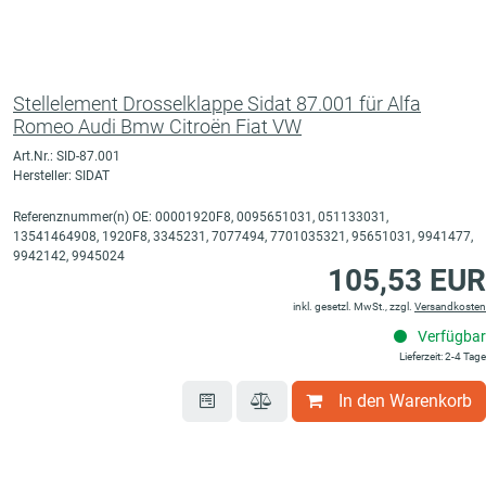
Stellelement Drosselklappe Sidat 87.001 für Alfa
Romeo Audi Bmw Citroën Fiat VW
Art.Nr.: SID-87.001
Hersteller: SIDAT
Referenznummer(n) OE: 00001920F8, 0095651031, 051133031,
13541464908, 1920F8, 3345231, 7077494, 7701035321, 95651031, 9941477,
9942142, 9945024
105,53 EUR
inkl. gesetzl. MwSt., zzgl.
Versandkosten
Verfügbar
Lieferzeit: 2-4 Tage
In den Warenkorb