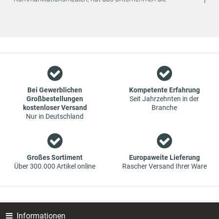
strategische Entscheidung getroffen, den Vertrieb seiner
Produkte ausschließlich online anzubieten. Dadurch können
weitere Kosten eingespart und an den Endverbraucher
weitergegeben werden.
Wir sind ein Team aus Spezialisten im Bereich des Groß- und
Einzelhandels für Fahrzeug-Ersatzteile. Die Konzentration
liegt bei Verschleißteilen - wir bieten Original-Ersatzteile und
Marken-Ersatzteile von Erstausrüstern zu absoluten Top-
Bei Gewerblichen
Kompetente Erfahrung
Großbestellungen
Seit Jahrzehnten in der
Konditionen an. Dies bedeutet aber auch, dass wenn Sie mal
kostenloser Versand
Branche
das gewünschte Ersatzteil in unseren online-Angeboten
Nur in Deutschland
nicht finden, Sie uns gerne kontaktieren können. Sie können
versichert sein, dass wir Ihr Ersatzteil besorgen werden – zu
garantiert günstigen Preisen.
Großes Sortiment
Europaweite Lieferung
Über 300.000 Artikel online
Rascher Versand Ihrer Ware
Informationen