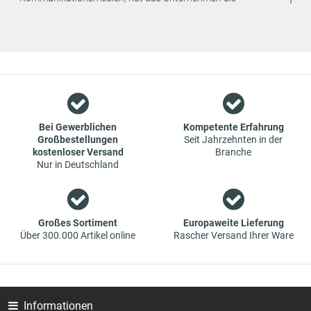
strategische Entscheidung getroffen, den Vertrieb seiner
Produkte ausschließlich online anzubieten. Dadurch können
weitere Kosten eingespart und an den Endverbraucher
weitergegeben werden.
Wir sind ein Team aus Spezialisten im Bereich des Groß- und
Einzelhandels für Fahrzeug-Ersatzteile. Die Konzentration
liegt bei Verschleißteilen - wir bieten Original-Ersatzteile und
Marken-Ersatzteile von Erstausrüstern zu absoluten Top-
Bei Gewerblichen
Kompetente Erfahrung
Großbestellungen
Seit Jahrzehnten in der
Konditionen an. Dies bedeutet aber auch, dass wenn Sie mal
kostenloser Versand
Branche
das gewünschte Ersatzteil in unseren online-Angeboten
Nur in Deutschland
nicht finden, Sie uns gerne kontaktieren können. Sie können
versichert sein, dass wir Ihr Ersatzteil besorgen werden – zu
garantiert günstigen Preisen.
Großes Sortiment
Europaweite Lieferung
Über 300.000 Artikel online
Rascher Versand Ihrer Ware
Informationen