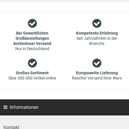
weitergegeben werden.
Wir sind ein Team aus Spezialisten im Bereich des Groß- und
Einzelhandels für Fahrzeug-Ersatzteile. Die Konzentration
liegt bei Verschleißteilen - wir bieten Original-Ersatzteile und
Marken-Ersatzteile von Erstausrüstern zu absoluten Top-
Bei Gewerblichen
Kompetente Erfahrung
Großbestellungen
Seit Jahrzehnten in der
Konditionen an. Dies bedeutet aber auch, dass wenn Sie mal
kostenloser Versand
Branche
das gewünschte Ersatzteil in unseren online-Angeboten
Nur in Deutschland
nicht finden, Sie uns gerne kontaktieren können. Sie können
versichert sein, dass wir Ihr Ersatzteil besorgen werden – zu
garantiert günstigen Preisen.
Großes Sortiment
Europaweite Lieferung
Über 300.000 Artikel online
Rascher Versand Ihrer Ware
Informationen
Kontakt