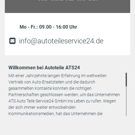
Mo - Fr.: 09.00 - 16:00 Uhr
info@autoteileservice24.de
Willkommen bei Autoteile ATS24
Mit einer Jahrzehnte langen Erfahrung im weltweiten
Vertrieb von Auto-Ersatzteilen und die dadurch
gesammelten Kontakte konnten die richtigen
Partnerschaften geschlossen werden, um das Unternehmen
ATS Auto Teile Service24 GmbH ins Leben zu rufen. Wegen
der sich immer weiter entwickelnden
Kommunikationsmedien, hat das Unternehmen die
strategische Entscheidung getroffen, den Vertrieb seiner
Produkte ausschließlich online anzubieten. Dadurch können
weitere Kosten eingespart und an den Endverbraucher