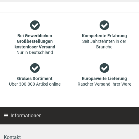
weitergegeben werden.
Wir sind ein Team aus Spezialisten im Bereich des Groß- und
Einzelhandels für Fahrzeug-Ersatzteile. Die Konzentration
liegt bei Verschleißteilen - wir bieten Original-Ersatzteile und
Marken-Ersatzteile von Erstausrüstern zu absoluten Top-
Bei Gewerblichen
Kompetente Erfahrung
Großbestellungen
Seit Jahrzehnten in der
Konditionen an. Dies bedeutet aber auch, dass wenn Sie mal
kostenloser Versand
Branche
das gewünschte Ersatzteil in unseren online-Angeboten
Nur in Deutschland
nicht finden, Sie uns gerne kontaktieren können. Sie können
versichert sein, dass wir Ihr Ersatzteil besorgen werden – zu
garantiert günstigen Preisen.
Großes Sortiment
Europaweite Lieferung
Über 300.000 Artikel online
Rascher Versand Ihrer Ware
Informationen
Kontakt