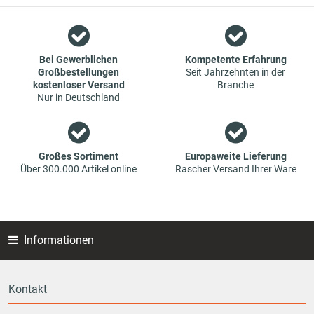
Wir sind ein Team aus Spezialisten im Bereich des Groß- und
Einzelhandels für Fahrzeug-Ersatzteile. Die Konzentration
liegt bei Verschleißteilen - wir bieten Original-Ersatzteile und
Marken-Ersatzteile von Erstausrüstern zu absoluten Top-
Bei Gewerblichen
Kompetente Erfahrung
Großbestellungen
Seit Jahrzehnten in der
Konditionen an. Dies bedeutet aber auch, dass wenn Sie mal
kostenloser Versand
Branche
das gewünschte Ersatzteil in unseren online-Angeboten
Nur in Deutschland
nicht finden, Sie uns gerne kontaktieren können. Sie können
versichert sein, dass wir Ihr Ersatzteil besorgen werden – zu
garantiert günstigen Preisen.
Großes Sortiment
Europaweite Lieferung
Über 300.000 Artikel online
Rascher Versand Ihrer Ware
Informationen
Kontakt