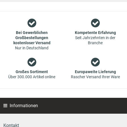
weitergegeben werden.
Wir sind ein Team aus Spezialisten im Bereich des Groß- und
Einzelhandels für Fahrzeug-Ersatzteile. Die Konzentration
liegt bei Verschleißteilen - wir bieten Original-Ersatzteile und
Marken-Ersatzteile von Erstausrüstern zu absoluten Top-
Bei Gewerblichen
Kompetente Erfahrung
Großbestellungen
Seit Jahrzehnten in der
Konditionen an. Dies bedeutet aber auch, dass wenn Sie mal
kostenloser Versand
Branche
das gewünschte Ersatzteil in unseren online-Angeboten
Nur in Deutschland
nicht finden, Sie uns gerne kontaktieren können. Sie können
versichert sein, dass wir Ihr Ersatzteil besorgen werden – zu
garantiert günstigen Preisen.
Großes Sortiment
Europaweite Lieferung
Über 300.000 Artikel online
Rascher Versand Ihrer Ware
Informationen
Kontakt